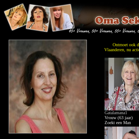
Ontmoet ook d
Vlaanderen, nu acti
Gatalamana1
Vrouw (63 jaar)
Zoekt een Man